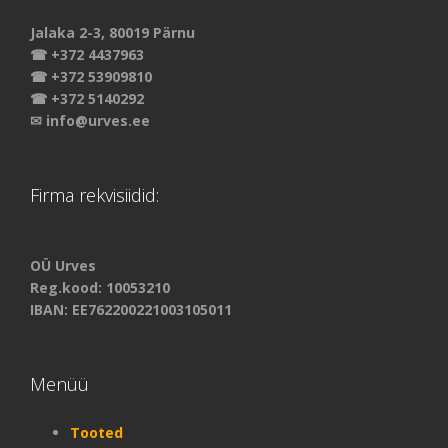
Jalaka 2-3, 80019 Pärnu
☎ +372 4437963
☎ +372 53909810
☎ +372 5140292
✉ info@urves.ee
Firma rekvisiidid:
OÜ Urves
Reg.kood: 10053210
IBAN: EE762200221003105011
Menüü
Tooted