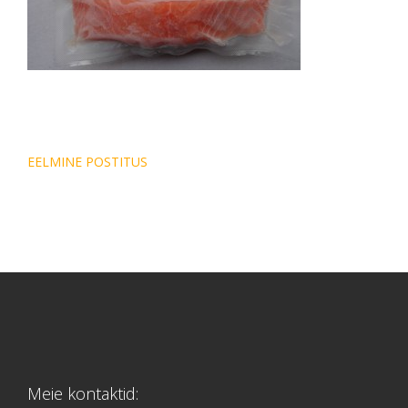
Navigeerimine
EELMINE POSTITUS
Meie kontaktid: