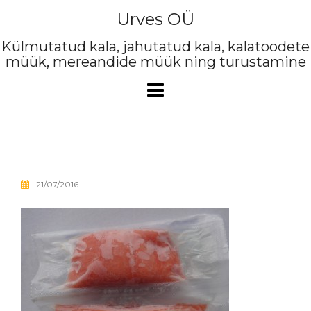
Skip
Urves OÜ
to
content
Külmutatud kala, jahutatud kala, kalatoodete
müük, mereandide müük ning turustamine
21/07/2016