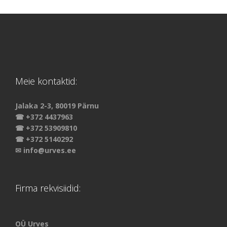
Meie kontaktid:
Jalaka 2-3, 80019 Pärnu
☎ +372 4437963
☎ +372 53909810
☎ +372 5140292
✉ info@urves.ee
Firma rekvisiidid:
OÜ Urves