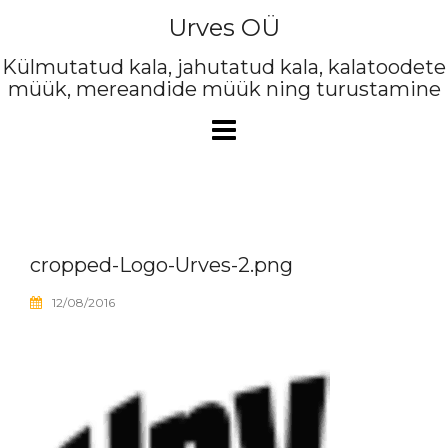
Skip
Urves OÜ
to
content
Külmutatud kala, jahutatud kala, kalatoodete
müük, mereandide müük ning turustamine
cropped-Logo-Urves-2.png
12/08/2016